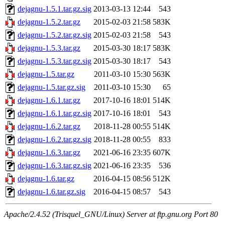
dejagnu-1.5.1.tar.gz.sig
2013-03-13 12:44
543
dejagnu-1.5.2.tar.gz
2015-02-03 21:58
583K
dejagnu-1.5.2.tar.gz.sig
2015-02-03 21:58
543
dejagnu-1.5.3.tar.gz
2015-03-30 18:17
583K
dejagnu-1.5.3.tar.gz.sig
2015-03-30 18:17
543
dejagnu-1.5.tar.gz
2011-03-10 15:30
563K
dejagnu-1.5.tar.gz.sig
2011-03-10 15:30
65
dejagnu-1.6.1.tar.gz
2017-10-16 18:01
514K
dejagnu-1.6.1.tar.gz.sig
2017-10-16 18:01
543
dejagnu-1.6.2.tar.gz
2018-11-28 00:55
514K
dejagnu-1.6.2.tar.gz.sig
2018-11-28 00:55
833
dejagnu-1.6.3.tar.gz
2021-06-16 23:35
607K
dejagnu-1.6.3.tar.gz.sig
2021-06-16 23:35
536
dejagnu-1.6.tar.gz
2016-04-15 08:56
512K
dejagnu-1.6.tar.gz.sig
2016-04-15 08:57
543
Apache/2.4.52 (Trisquel_GNU/Linux) Server at ftp.gnu.org Port 80