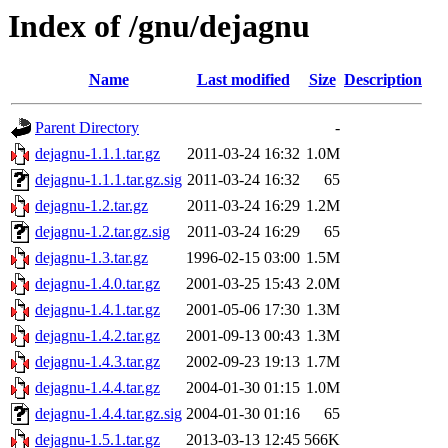
Index of /gnu/dejagnu
Name
Last modified
Size
Description
Parent Directory
-
dejagnu-1.1.1.tar.gz
2011-03-24 16:32
1.0M
dejagnu-1.1.1.tar.gz.sig
2011-03-24 16:32
65
dejagnu-1.2.tar.gz
2011-03-24 16:29
1.2M
dejagnu-1.2.tar.gz.sig
2011-03-24 16:29
65
dejagnu-1.3.tar.gz
1996-02-15 03:00
1.5M
dejagnu-1.4.0.tar.gz
2001-03-25 15:43
2.0M
dejagnu-1.4.1.tar.gz
2001-05-06 17:30
1.3M
dejagnu-1.4.2.tar.gz
2001-09-13 00:43
1.3M
dejagnu-1.4.3.tar.gz
2002-09-23 19:13
1.7M
dejagnu-1.4.4.tar.gz
2004-01-30 01:15
1.0M
dejagnu-1.4.4.tar.gz.sig
2004-01-30 01:16
65
dejagnu-1.5.1.tar.gz
2013-03-13 12:45
566K