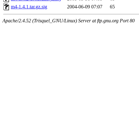
m4-1.4.1.tar.gz.sig
2004-06-09 07:07
65
Apache/2.4.52 (Trisquel_GNU/Linux) Server at ftp.gnu.org Port 80