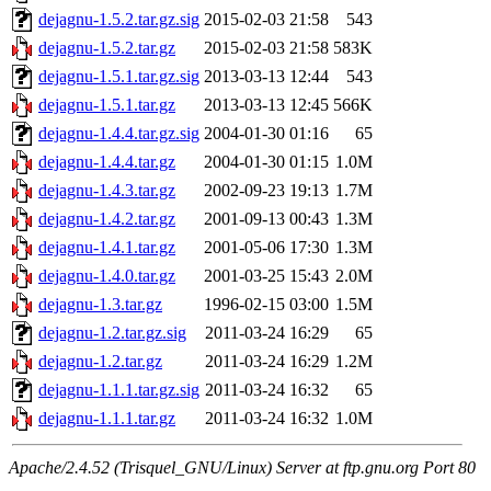
dejagnu-1.5.2.tar.gz.sig
2015-02-03 21:58
543
dejagnu-1.5.2.tar.gz
2015-02-03 21:58
583K
dejagnu-1.5.1.tar.gz.sig
2013-03-13 12:44
543
dejagnu-1.5.1.tar.gz
2013-03-13 12:45
566K
dejagnu-1.4.4.tar.gz.sig
2004-01-30 01:16
65
dejagnu-1.4.4.tar.gz
2004-01-30 01:15
1.0M
dejagnu-1.4.3.tar.gz
2002-09-23 19:13
1.7M
dejagnu-1.4.2.tar.gz
2001-09-13 00:43
1.3M
dejagnu-1.4.1.tar.gz
2001-05-06 17:30
1.3M
dejagnu-1.4.0.tar.gz
2001-03-25 15:43
2.0M
dejagnu-1.3.tar.gz
1996-02-15 03:00
1.5M
dejagnu-1.2.tar.gz.sig
2011-03-24 16:29
65
dejagnu-1.2.tar.gz
2011-03-24 16:29
1.2M
dejagnu-1.1.1.tar.gz.sig
2011-03-24 16:32
65
dejagnu-1.1.1.tar.gz
2011-03-24 16:32
1.0M
Apache/2.4.52 (Trisquel_GNU/Linux) Server at ftp.gnu.org Port 80