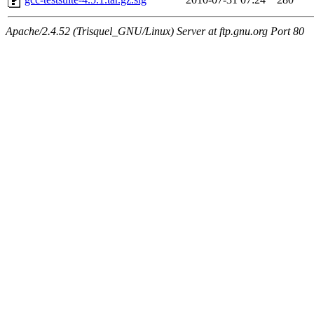
Apache/2.4.52 (Trisquel_GNU/Linux) Server at ftp.gnu.org Port 80