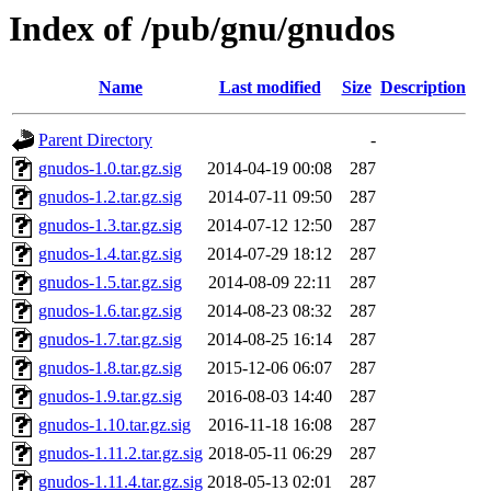
Index of /pub/gnu/gnudos
Name
Last modified
Size
Description
Parent Directory
-
gnudos-1.0.tar.gz.sig
2014-04-19 00:08
287
gnudos-1.2.tar.gz.sig
2014-07-11 09:50
287
gnudos-1.3.tar.gz.sig
2014-07-12 12:50
287
gnudos-1.4.tar.gz.sig
2014-07-29 18:12
287
gnudos-1.5.tar.gz.sig
2014-08-09 22:11
287
gnudos-1.6.tar.gz.sig
2014-08-23 08:32
287
gnudos-1.7.tar.gz.sig
2014-08-25 16:14
287
gnudos-1.8.tar.gz.sig
2015-12-06 06:07
287
gnudos-1.9.tar.gz.sig
2016-08-03 14:40
287
gnudos-1.10.tar.gz.sig
2016-11-18 16:08
287
gnudos-1.11.2.tar.gz.sig
2018-05-11 06:29
287
gnudos-1.11.4.tar.gz.sig
2018-05-13 02:01
287