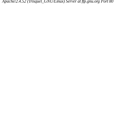
Apache/2.4.52 (Trisquel_GNU/Linux) Server at ftp.gnu.org Port 80