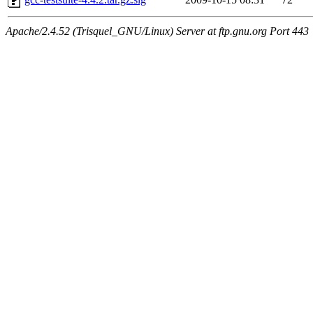
Apache/2.4.52 (Trisquel_GNU/Linux) Server at ftp.gnu.org Port 443